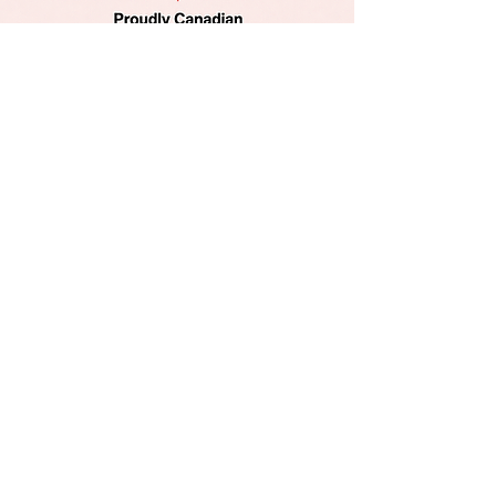
Ready when you are
@ tenderbite.ca