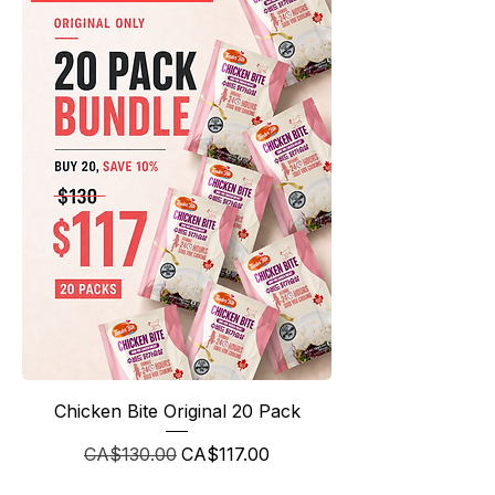
Chicken Bite Original 20 Pack
일반가
할인가
CA$130.00
CA$117.00