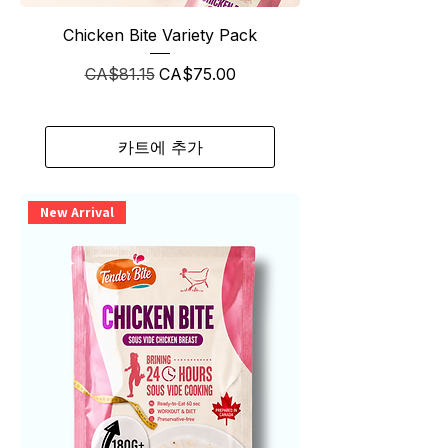
Chicken Bite Variety Pack
일반가
할인가
CA$81.15
CA$75.00
카트에 추가
New Arrival