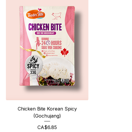
Chicken Bite Korean Spicy
(Gochujang)
가격
CA$6.85