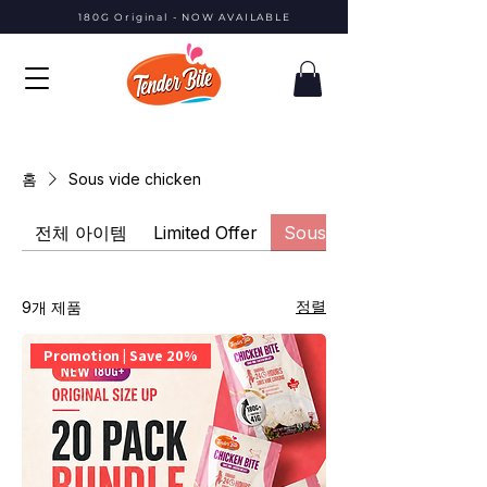
180G Original - NOW AVAILABLE
홈
Sous vide chicken
전체 아이템
Limited Offer
Sous vide chicken
정렬
9개 제품
Promotion | Save 20%